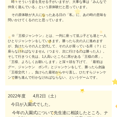
時々そういう姿を見せる子がいますが、大事な事は「みんなで
仲良く遊んでいる」という原体験だと思っています。
その原体験が大人になったある日の「私」に、あの時の意味を
問いかけてくるのだと思っています。
※「王様ジャンケン」とは、一列に座って並ぶ子ども達と一人
ひとりジャンケンをしていきます。勝ったら次の人に進めます
が、負けたらその人と交代して、その人が座っている席（？）に
座らなければなりません（つまり、次に行けるのは勝った人）。
そして行きつく先は、1人高いところに席がある「王様の席」。
「王様、よろしくお願いします」と深々頭を下げて、「最初は
グー、ジャンケン ポン!!」とジャンケンをして、勝ったら勿論
「王様交代！」。負けらた最初からやり直し。ひたすらジャンケ
ンで勝ち進んで行かなければならない、というゲームです。
2022
年度
4
月
2
日（土）
今日が入園式でした。
今年の入園式について先生達に相談したところ、ナ