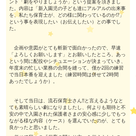
ント「劇をやりましょうか」という提案を頂きまし
た。内容は「新入園児の子ども達にアルアルの出来事
を、私たち保育士が、どの様に関わっているのか
⁉
」
という事を表現したい（お伝えしたい）との事でし
た。
企画や意図がとても斬新で面白かったので、早速
「よろしくお願いします」とお願いしたところ、あっ
という間に配役やシチュエーションが決まっていき、
年度末の忙しい業務の合間を縫って、僅か
2
回の練習
で当日本番を迎えました（練習時間は併せて
2
時間
あったでしょうか）。
そして当日は、流石保育士さん
!!
と言えるようなと
ても素晴らしい劇になりましたし、何よりも期待と不
安の中で入園された保護者さまの安心感に少しでもつ
ながる様な内容（ケース）を選んでいたのが、とても
良かったと思いました。