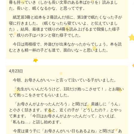
冊も持っていき（しかも長い文章のある本ばかりを）読みまし
た。長いと、眠くなるかな、と思ってです。
紙芝居
3
冊と絵本を２冊読んだ頃に、第
1
便で眠たくなった子が
寝に行きました。（眠くなったら寝ていいよ、と伝えていまし
た）。結局、最後まで残りの
4
冊を読み上げるまで我慢した様子
で、残りの子はバタンと寝た様子でした。
今日は雨模様で、外遊びが出来なかったからでしょう。本を読
むときも精一杯の子ども達で、面白いな～と思いました。
4月23
日
今朝、お母さんがいい～と言って泣いている子がいました。
「先生がいいんだろうけど、
1
回だけ抱っこさせて！」とお願い
して抱っこをさせてもらいました。
「お母さんがよかったんだろう」と聞けば、肩越しに「うん」
と小さく頷きます。すると、近くの子が「どうしたの？」とやっ
て来ます。「今日はお母さんがよかったんだって」といえば、
「私もね…」と話し始めます。
今度は違う子に「お母さんがいい日もあるよね」と聞けば「あ