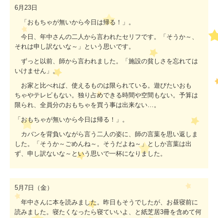
6月23
日
「おもちゃが無いから今日は帰る！」。
今日、年中さんの二人から言われたセリフです。「そうか～、
それは申し訳ないな～」という思いです。
ずっと以前、師から言われました。「施設の貧しさを忘れては
いけません」。
お家と比べれば、使えるものは限られている。遊びたいおも
ちゃやテレビもない。独り占めできる時間や空間もない。予算は
限られ、全員分のおもちゃを買う事は出来ない…。
「おもちゃが無いから今日は帰る！」。
カバンを背負いながら言う二人の姿に、師の言葉を思い返しま
した。「そうか～ごめんね～。そうだよね～」としか言葉は出
ず、申し訳ないな～という思いで一杯になりました。
5
月
7
日（金）
年中さんに本を読みました。昨日もそうでしたが、お昼寝前に
読みました。寝たくなったら寝ていいよ、と紙芝居
3
冊を含めて何