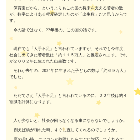
保育園だから、というよりもこの国の将来を支える若者の数
が、数字によりある程度確定したのが「出生数」だと思うからで
す。
今の話ではなく、
22
年後の、この国の話です。
現在でも「人手不足」と言われていますが、それでも今年度、
社会に出てきた若者数は「約１１５万人」と推定されます。それ
が２００２年に生まれた出生数です。
それが去年の、
2024
年に生まれた子どもの数は「約６９万人」
でした。
ただでさえ「人手不足」と言われているのに、２２年後は約４
割減る計算になります。
人が少ないと、社会が回らなくなる事にならないでしょうか。
例えば橋が壊れた時、すぐに直してくれるのでしょうか。
夏の暑い時、エアコンが故障したらすぐに対応してくれるで