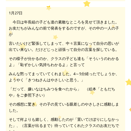
1月27日
今日は年長組の子ども達の素敵なところを見せて頂きました。
お友だちがみんなの前で発表をするのですが、その中の一人の子
が
言いたいけど緊張してしまって、中々言葉になって自分の思いが
出てい来ない。
だけどじっと頑張って自分の言葉を探している。
その様子が分かるのか、クラスの子ども達も
「そういうのわかる
よ」「恥ずかしい気持ちわかるよ」と言って
みんな黙ってまっていてくれました。
4
～
5
分経ったでしょうか、
ようやく
「きつねさんはやさしいと思う。」
「だって、嫌いなはちみつを食べたから」 （絵本「ともだち
や」をご参照下さい）
その感想に驚き、その子の見ている眼差しのやさしさに感動しま
した。
そして何よりも嬉しく、感動したのが「置いてけぼりにしなかっ
た」、（言葉が出るまで）待っていてくれたクラスのお友だちで