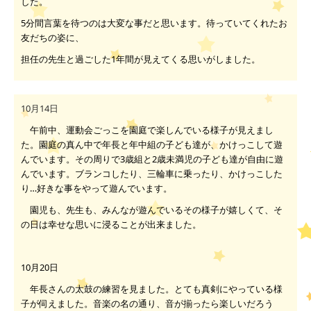
した。
5
分間言葉を待つのは大変な事だと思います。待っていてくれたお
友だちの姿に、
担任の先生と過ごした
1
年間が見えてくる思いがしました。
10月14日
午前中、運動会ごっこを園庭で楽しんでいる様子が見えまし
た。園庭の真ん中で年長と年中組の子ども達が、かけっこして遊
んでいます。その周りで
3
歳組と
2
歳未満児の子ども達が自由に遊
んでいます。ブランコしたり、三輪車に乗ったり、かけっこした
り…好きな事をやって遊んでいます。
園児も、先生も、みんなが遊んでいるその様子が嬉しくて、そ
の日は幸せな思いに浸ることが出来ました。
10月20日
年長さんの太鼓の練習を見ました。とても真剣にやっている様
子が伺えました。音楽の名の通り、音が揃ったら楽しいだろう