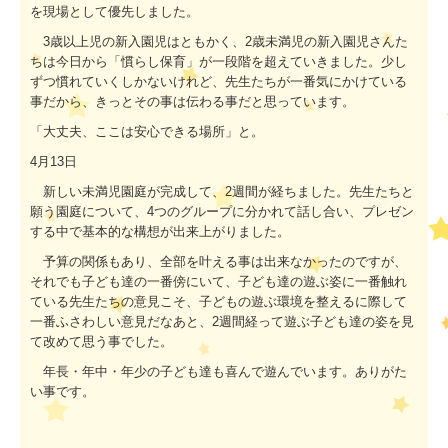
を現場として優先しました。
3
歳以上児の新入園児はともかく、
2
歳未満児の新入園児さんた
ちは今日から「慣らし保育」が一段階を超えていきました。少し
ずつ慣れていくしかないけれど、先生たちが一番気にかけている
事だから、きっとその事は伝わる事だと思っています。
「大丈夫、ここは安心できる場所」と。
4月13
日
新しい未満児園庭が完成して、
2
週間が経ちました。先生たちと
願う園庭について、
4
つのグループに分かれて話し合い、プレゼン
する中で基本的な構想が出来上がりました。
予算の関係もあり、全部を叶える事は出来なかったのですが、
それでも子ども達の一番傍にいて、子ども達の遊ぶ姿に一番触れ
ている先生たちの意見こそ、子どもの遊ぶ環境を整えるに際して
一番ふさわしい意見だなあと、
2
週間経って遊ぶ子ども達の姿を見
て改めて思う事でした。
年長・年中・年少の子ども達も喜んで遊んでいます。ありがた
い事です。