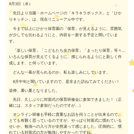
8
月
3
日（水）
先日より当園・ホームページの「キラキラボックス」と「ひか
りキッチン」は、現在リニューアル中です。
今まで以上にひかり保育園の「保育」が見えるように、雰囲気
が少しでも伝わるようにと、内容を一新する予定と聞いていま
す。
「楽しい保育」「こどもたち全力保育」「まったり保育」等々…
いろんな保育が見えてくるように、感じられるようにと新しく作
成します、と伺っています。
どんな一幕が見られるのか、私も楽しみにしています。
8
月中旬と聞いていますので、是非また訪ねてみてください！
追伸、暑い夏となりました。
先日、久しぶりに対面式の保育研修会に参加できました！（正
確には、スタッフ参加だったのですが…）
オンライン研修も手軽に貴重なお話を伺うことが出来るので、
とても有難く思っているのですが、やっぱり対面式に慣れている
せいか、勉強への入り方が全然違って感じました。圧倒的に、慣
れている対面式の方が勉強しやすかったですね。