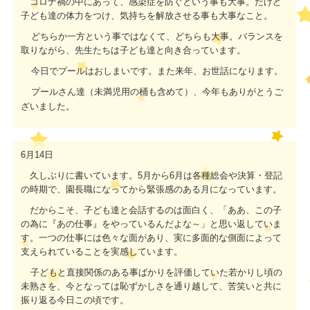
コロナ禍の中にあって、感染症を防ぐという事
も大事。だけど
子ども達の体力をつけ、気持ちを解放させる事も大事なこと。
どちらか一方という事ではなくて、どちらも大事。バランスを
取りながら、先生たちは子ども達と向き合っています。
今日でプールはおしまいです。また来年、お世話になります。
プールさん達（未満児用の桶も含めて）、今年もありがとうご
ざいました。
6
月
14
日
久しぶりに書いています。
5
月から
6
月は各種総会や決算・登記
の時期で、園長職になってから緊張感のある月になっています。
だからこそ、子ども達と会話するのは面白く、「ああ、この子
の為に『あの仕事』をやっているんだよな～」と思い返していま
す。一つの仕事には色々な面があり、実に多面的な側面によって
支えられていることを実感しています。
子どもと直接関係のある事ばかりを評価していた若かりし頃の
未熟さを、今となっては恥ずかしさを通り越して、苦笑いと共に
振り返る今日この頃です。