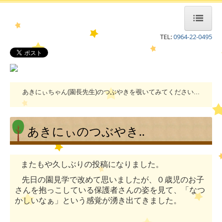
TEL:
0964-22-0495
ホーム
1日の流れ
キラキラボックス(TOP)
あきにぃちゃん(園長先生)のつぶやきを覗いてみてください...
ひかりキッチン
あきにぃのつぶやき..
園だより＆行事予定
あきにいちゃんのへや
またもや久しぶりの投稿になりました。
ひまわりのへや
先日の園見学で改めて思いましたが、０歳児のお子
さんを抱っこしている保護者さんの姿を見て、「なつ
情報開示
かしいなぁ」という感覚が湧き出てきました。