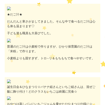
★だご汁★
だんだんと寒さがましてきました。そんな中で食べるだご汁は心
も体も温まります♡
子ども達も職員も大喜びでした。
普通のだご汁は小麦粉で作りますが、ひかり保育園のだご汁は
「米粉」で作ります。
小麦粉よりも固すぎず、トロ∼リ＆もちもちで食べやすいです。
誕生日会＆ひなまつり☆バナナ組さんといちご組さんは、混ぜご
飯に飾り付け！どのクラスもいちごは綺麗に完食☆
おやつは蒸しパンにいちごジャムを乗せたひなまつり仕様に☆