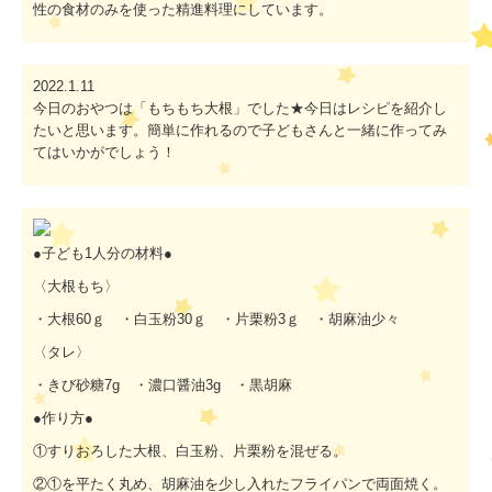
性の食材のみを使った精進料理にしています。
2022.1.11
今日のおやつは「もちもち大根」でした★今日はレシピを紹介し
たいと思います。簡単に作れるので子どもさんと一緒に作ってみ
てはいかがでしょう！
●子ども1人分の材料●
〈大根もち〉
・大根60ｇ ・白玉粉30ｇ ・片栗粉3ｇ ・胡麻油少々
〈タレ〉
・きび砂糖7g ・濃口醤油3g ・黒胡麻
●作り方●
①すりおろした大根、白玉粉、片栗粉を混ぜる。
②①を平たく丸め、胡麻油を少し入れたフライパンで両面焼く。