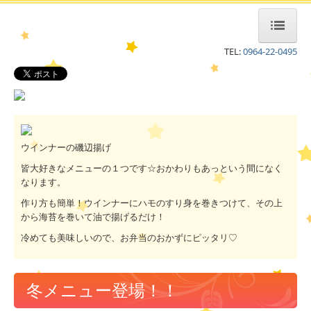
TEL:
0964-22-0495
ホーム
1日の流れ
キラキラボックス(TOP)
ウインナーの磯辺揚げ
ひかりキッチン
皆大好きなメニューの１つです☆おかわりもあっという間になく
園だより＆行事予定
なります。
作り方も簡単！ウインナーにハモのすり身を巻きつけて、その上
あきにいちゃんのへや
から海苔を巻いて油で揚げるだけ！
冷めても美味しいので、お弁当のおかずにピッタリ♡
ひまわりのへや
情報開示
冬メニュー登場！！